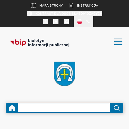
MAPA STRONY
INSTRUKCJA
KONTRAST DLA OSÓB SŁABOWIDZĄCYCH
PL
biuletyn
informacji publicznej