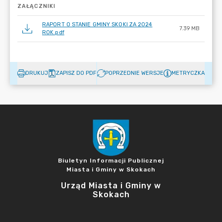
ZAŁĄCZNIKI
RAPORT O STANIE GMINY SKOKI ZA 2024
7.39 MB
ROK.pdf
DRUKUJ
ZAPISZ DO PDF
POPRZEDNIE WERSJE
METRYCZKA
Biuletyn Informacji Publicznej
Miasta i Gminy w Skokach
Urząd Miasta i Gminy w
Skokach