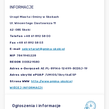
INFORMACJE
Urząd Miasta i Gminy w Skokach
Ul. Wincentego Ciastowicza 11
62-085 Skoki
Telefon
+48 61 892 58 00
Fax
+48 61 892 58 03
E-mail
sekretariat@gmina-skoki.pl
NIP
7841945228
REGON
000529580
Adres e-Doręczeń
AE:PL-89146-12499-BCDSJ-19
Adres skrytki ePUAP
/UMIGS/SkrytkaESP
Strona WWW
http://www.gmina-skoki.pl
WIĘCEJ INFORMACJI
Ogłoszenia i informacje