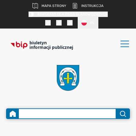
MAPA STRONY
INSTRUKCJA
KONTRAST DLA OSÓB SŁABOWIDZĄCYCH
PL
biuletyn
informacji publicznej