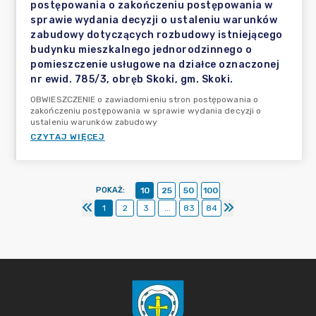
postępowania o zakończeniu postępowania w
sprawie wydania decyzji o ustaleniu warunków
zabudowy dotyczących rozbudowy istniejącego
budynku mieszkalnego jednorodzinnego o
pomieszczenie usługowe na działce oznaczonej
nr ewid. 785/3, obręb Skoki, gm. Skoki.
OBWIESZCZENIE o zawiadomieniu stron postępowania o
zakończeniu postępowania w sprawie wydania decyzji o
ustaleniu warunków zabudowy
CZYTAJ WIĘCEJ
POKAŻ
:
10
25
50
100
1
2
3
...
83
84