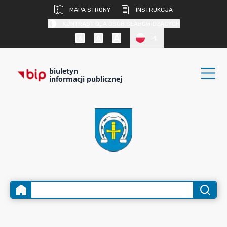
MAPA STRONY
INSTRUKCJA
KONTRAST DLA OSÓB SŁABOWIDZĄCYCH
PL
biuletyn
informacji publicznej