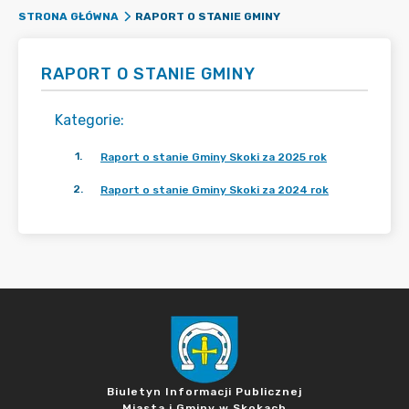
RAPORT O STANIE GMINY
STRONA GŁÓWNA
RAPORT O STANIE GMINY
Kategorie
:
1
.
Raport o stanie Gminy Skoki za 2025 rok
2
.
Raport o stanie Gminy Skoki za 2024 rok
Biuletyn Informacji Publicznej
Miasta i Gminy w Skokach