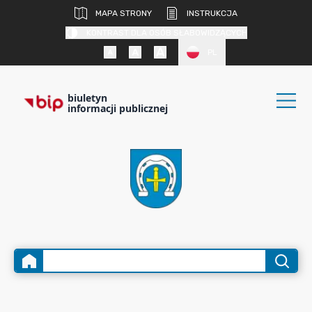
MAPA STRONY
INSTRUKCJA
KONTRAST DLA OSÓB SŁABOWIDZĄCYCH
PL
biuletyn
informacji publicznej