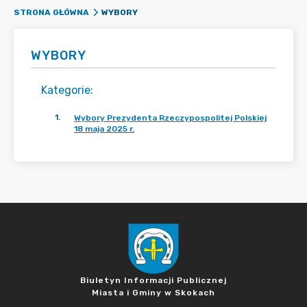
WYBORY
STRONA GŁÓWNA
WYBORY
Kategorie
:
1
.
Wybory Prezydenta Rzeczypospolitej Polskiej
18 maja 2025 r.
Biuletyn Informacji Publicznej
Miasta i Gminy w Skokach