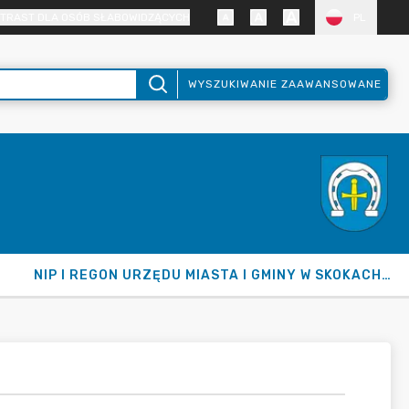
TRAST DLA OSÓB SŁABOWIDZĄCYCH
PL
WYSZUKIWANIE ZAAWANSOWANE
NIP I REGON URZĘDU MIASTA I GMINY W SKOKACH ORAZ GMINY SKOKI