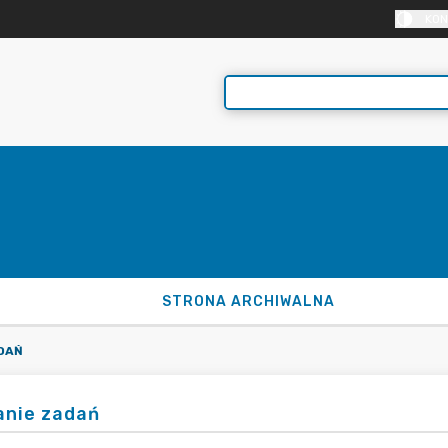
KON
STRONA ARCHIWALNA
DAŃ
anie zadań