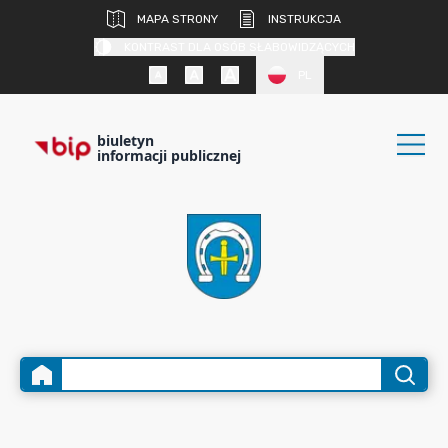
MAPA STRONY
INSTRUKCJA
KONTRAST DLA OSÓB SŁABOWIDZĄCYCH
PL
biuletyn
informacji publicznej