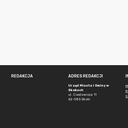
REDAKCJA
ADRES REDAKCJI
Urząd Miasta i Gminy w
M
Skokach
R
ul. Ciastowicza 11
S
62-085 Skoki