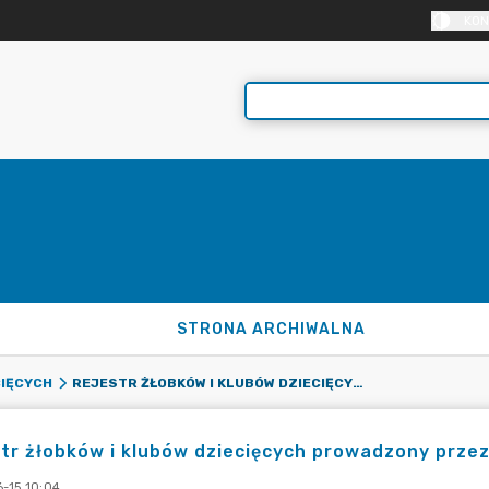
KON
STRONA ARCHIWALNA
REJESTR ŻŁOBKÓW I KLUBÓW DZIECIĘCYCH PROWADZONY PRZEZ BURMISTRZA MIASTA I GMINY SKOKI
CIĘCYCH
tr żłobków i klubów dziecięcych prowadzony przez
-15 10:04