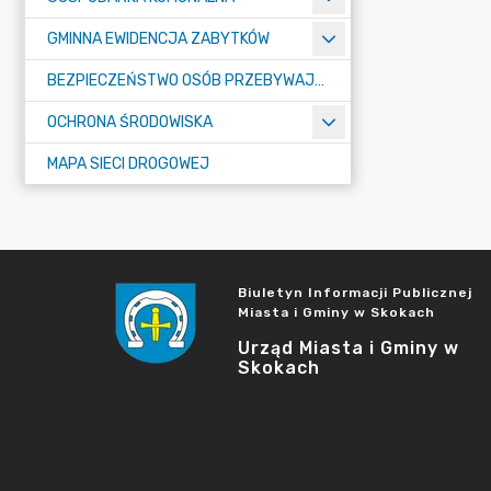
GMINNA EWIDENCJA ZABYTKÓW
BEZPIECZEŃSTWO OSÓB PRZEBYWAJĄCYCH NA OBSZARACH WODNYCH - ANALIZA ZAGROŻEŃ
OCHRONA ŚRODOWISKA
MAPA SIECI DROGOWEJ
Biuletyn Informacji Publicznej
Miasta i Gminy w Skokach
Urząd Miasta i Gminy w
Skokach