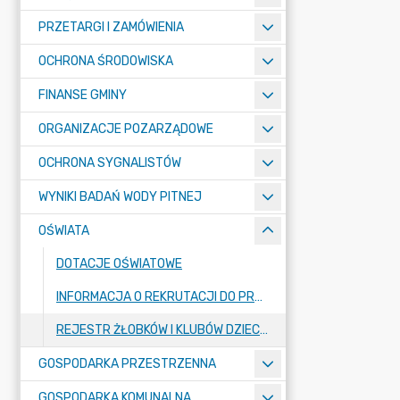
PRZETARGI I ZAMÓWIENIA
OCHRONA ŚRODOWISKA
FINANSE GMINY
ORGANIZACJE POZARZĄDOWE
OCHRONA SYGNALISTÓW
WYNIKI BADAŃ WODY PITNEJ
OŚWIATA
DOTACJE OŚWIATOWE
INFORMACJA O REKRUTACJI DO PRZEDSZKOLA SAMORZĄDOWEGO I DO KLASY I SZKOŁY PODSTAWOWEJ W SKOKACH
REJESTR ŻŁOBKÓW I KLUBÓW DZIECIĘCYCH
GOSPODARKA PRZESTRZENNA
GOSPODARKA KOMUNALNA