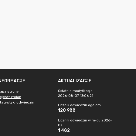
INFORMACJE
AKTUALIZACJE
Ostatnia modyfikacja
apa strony
2026-08-07 13:06:21
ejestr zmian
tatystyki odwiedzin
Licznik odwiedzin ogółem
120 988
Licznik odwiedzin w m-cu 2026-
07
1 482