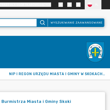
TRAST DLA OSÓB SŁABOWIDZĄCYCH
PL
WYSZUKIWANIE ZAAWANSOWANE
NIP I REGON URZĘDU MIASTA I GMINY W SKOKACH ORAZ GMINY SKOKI
 Burmistrza Miasta i Gminy Skoki